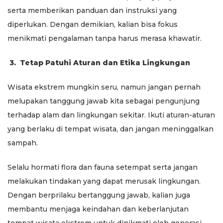
serta memberikan panduan dan instruksi yang
diperlukan. Dengan demikian, kalian bisa fokus
menikmati pengalaman tanpa harus merasa khawatir.
3.
Tetap Patuhi Aturan dan Etika Lingkungan
Wisata ekstrem mungkin seru, namun jangan pernah
melupakan tanggung jawab kita sebagai pengunjung
terhadap alam dan lingkungan sekitar. Ikuti aturan-aturan
yang berlaku di tempat wisata, dan jangan meninggalkan
sampah.
Selalu hormati flora dan fauna setempat serta jangan
melakukan tindakan yang dapat merusak lingkungan.
Dengan berprilaku bertanggung jawab, kalian juga
membantu menjaga keindahan dan keberlanjutan