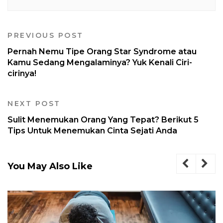
PREVIOUS POST
Pernah Nemu Tipe Orang Star Syndrome atau
Kamu Sedang Mengalaminya? Yuk Kenali Ciri-
cirinya!
NEXT POST
Sulit Menemukan Orang Yang Tepat? Berikut 5
Tips Untuk Menemukan Cinta Sejati Anda
You May Also Like