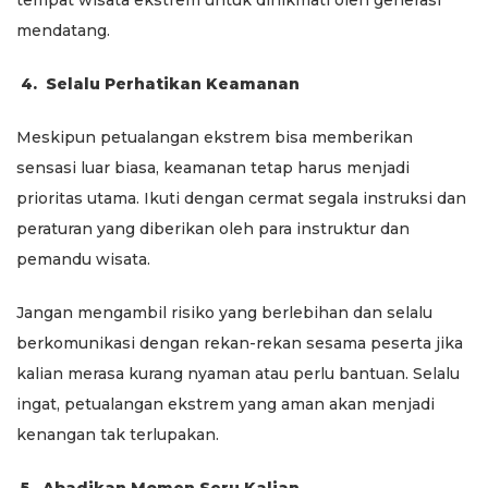
tempat wisata ekstrem untuk dinikmati oleh generasi
mendatang.
4.
Selalu Perhatikan Keamanan
Meskipun petualangan ekstrem bisa memberikan
sensasi luar biasa, keamanan tetap harus menjadi
prioritas utama. Ikuti dengan cermat segala instruksi dan
peraturan yang diberikan oleh para instruktur dan
pemandu wisata.
Jangan mengambil risiko yang berlebihan dan selalu
berkomunikasi dengan rekan-rekan sesama peserta jika
kalian merasa kurang nyaman atau perlu bantuan. Selalu
ingat, petualangan ekstrem yang aman akan menjadi
kenangan tak terlupakan.