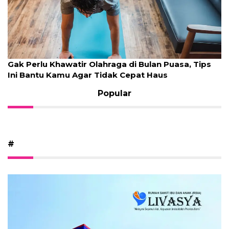
Gak Perlu Khawatir Olahraga di Bulan Puasa, Tips
Ini Bantu Kamu Agar Tidak Cepat Haus
Popular
#