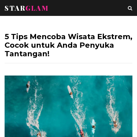
STAR
GLAM
5 Tips Mencoba Wisata Ekstrem,
Cocok untuk Anda Penyuka
Tantangan!