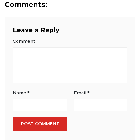
Comments:
Leave a Reply
Comment
Name
*
Email
*