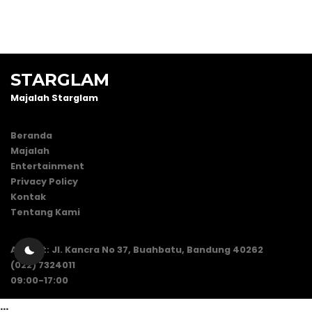
STARGLAM
Majalah Starglam
Beranda
Majalah
Entertainment
Privacy Policy
Kontak
Tentang Kami
Alamat: Jl. Kancra No 37, Buahbatu, Bandung 40262
(022) 7324011
09:00-17:00
...