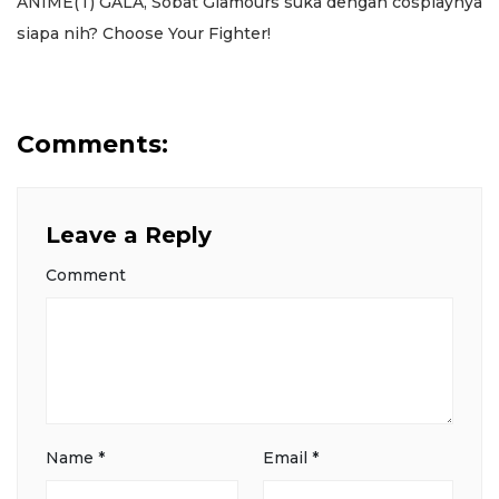
ANIME(T) GALA, Sobat Glamours suka dengan cosplaynya
siapa nih? Choose Your Fighter!
Comments:
Leave a Reply
Comment
Name
*
Email
*