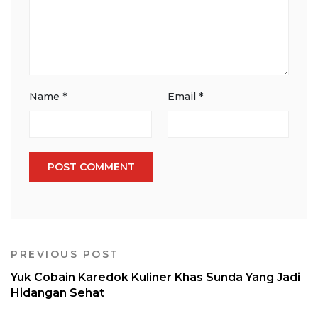
Name
*
Email
*
PREVIOUS POST
Yuk Cobain Karedok Kuliner Khas Sunda Yang Jadi
Hidangan Sehat