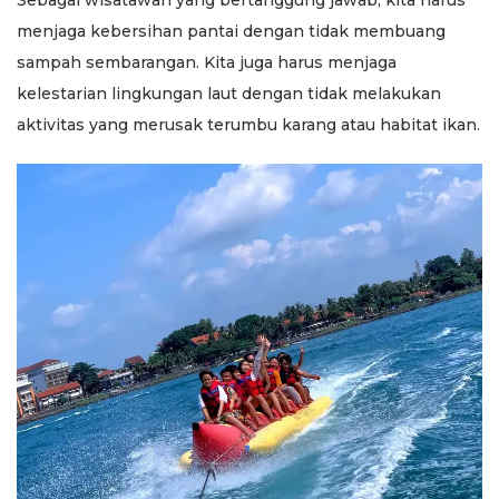
Sebagai wisatawan yang bertanggung jawab, kita harus
menjaga kebersihan pantai dengan tidak membuang
sampah sembarangan. Kita juga harus menjaga
kelestarian lingkungan laut dengan tidak melakukan
aktivitas yang merusak terumbu karang atau habitat ikan.