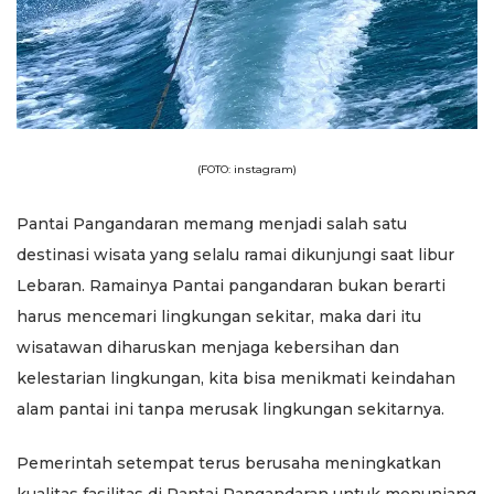
(FOTO: instagram)
Pantai Pangandaran memang menjadi salah satu
destinasi wisata yang selalu ramai dikunjungi saat libur
Lebaran. Ramainya Pantai pangandaran bukan berarti
harus mencemari lingkungan sekitar, maka dari itu
wisatawan diharuskan menjaga kebersihan dan
kelestarian lingkungan, kita bisa menikmati keindahan
alam pantai ini tanpa merusak lingkungan sekitarnya.
Pemerintah setempat terus berusaha meningkatkan