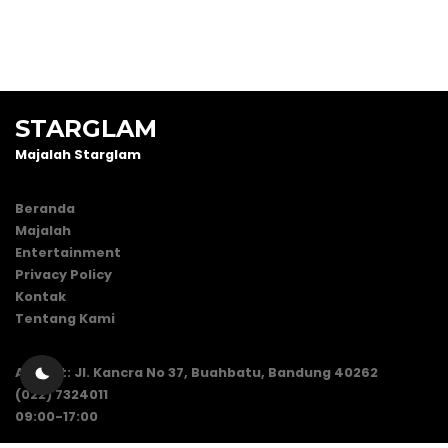
STARGLAM
Majalah Starglam
Beranda
Majalah
Entertainment
Privacy Policy
Kontak
Tentang Kami
Alamat: Jl. Kancra No 37, Buahbatu, Bandung 40262
(022) 7324011
09:00-17:00