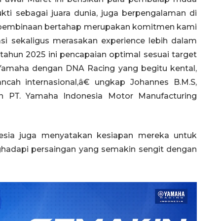
kti sebagai juara dunia, juga berpengalaman di
an pembinaan bertahap merupakan komitmen kami
si sekaligus merasakan experience lebih dalam
 tahun 2025 ini pencapaian optimal sesuai target
amaha dengan DNA Racing yang begitu kental,
cah internasional,â€ ungkap Johannes B.M.S,
on PT. Yamaha Indonesia Motor Manufacturing
sia juga menyatakan kesiapan mereka untuk
nghadapi persaingan yang semakin sengit dengan