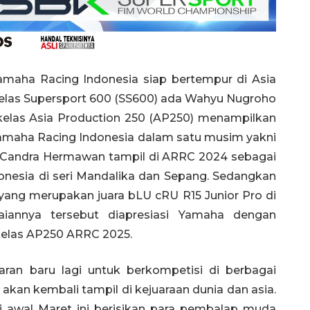
Yamaha Racing Indonesia siap bertempur di Asia
elas Supersport 600 (SS600) ada Wahyu Nugroho
elas Asia Production 250 (AP250) menampilkan
Yamaha Racing Indonesia dalam satu musim yakni
. Candra Hermawan tampil di ARRC 2024 sebagai
nesia di seri Mandalika dan Sepang. Sedangkan
 yang merupakan juara bLU cRU R15 Junior Pro di
annya tersebut diapresiasi Yamaha dengan
elas AP250 ARRC 2025.
ran baru lagi untuk berkompetisi di berbagai
akan kembali tampil di kejuaraan dunia dan asia.
awal Maret ini berisikan para pembalap muda