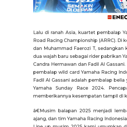
Lalu di ranah Asia, kuartet pembalap 
Road Racing Championship (ARRC). Di k
dan Muhammad Faerozi T, sedangkan k
dua wajah baru sebagai rider pabrikan 
Candra Hermawan dan Fadil Al Gassani
pembalap wild card Yamaha Racing Indo
Fadil Al Gassani adalah pembalap belia
Yamaha Sunday Race 2024. Pencapai
memberikannya kesempatan tampil di k
â€Musim balapan 2025 menjadi lemba
ajang, dan tim Yamaha Racing Indonesia 
Line up musim 2025 kami umumkan di 