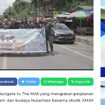
Facebook
Twitter
Whatsapp
Copy Link
 Navigate to The MAX yang merupakan perjalanan
alam dan budaya Nusantara besama skutik XMAX