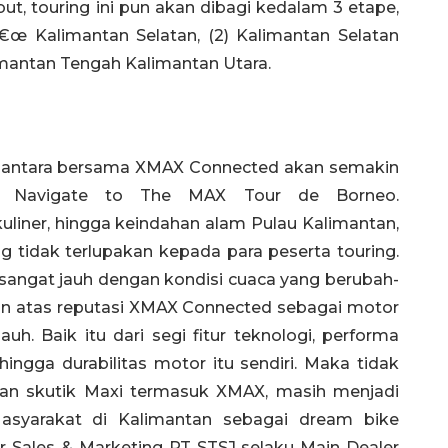
ut, touring ini pun akan dibagi kedalam 3 etape,
â€œ Kalimantan Selatan, (2) Kalimantan Selatan
imantan Tengah Kalimantan Utara.
nusantara bersama XMAX Connected akan semakin
ng Navigate to The MAX Tour de Borneo.
liner, hingga keindahan alam Pulau Kalimantan,
 tidak terlupakan kepada para peserta touring.
g sangat jauh dengan kondisi cuaca yang berubah-
an atas reputasi XMAX Connected sebagai motor
auh. Baik itu dari segi fitur teknologi, performa
ingga durabilitas motor itu sendiri. Maka tidak
jaran skutik Maxi termasuk XMAX, masih menjadi
Masyarakat di Kalimantan sebagai dream bike
r Sales & Marketing PT STSJ selaku Main Dealer