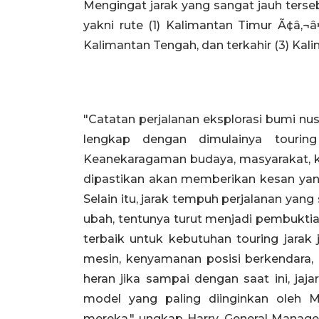
Mengingat jarak yang sangat jauh terseb
yakni rute (1) Kalimantan Timur Ã¢â‚¬
Kalimantan Tengah, dan terkahir (3) Kal
"Catatan perjalanan eksplorasi bumi 
lengkap dengan dimulainya touri
Keanekaragaman budaya, masyarakat, ku
dipastikan akan memberikan kesan yang
Selain itu, jarak tempuh perjalanan yan
ubah, tentunya turut menjadi pembukti
terbaik untuk kebutuhan touring jarak j
mesin, kenyamanan posisi berkendara, h
heran jika sampai dengan saat ini, ja
model yang paling diinginkan oleh 
mereka," ungkap Harry, General Manage