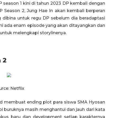
P season 1 kini di tahun 2023 DP kembali dengan
 Season 2, Jung Hae In akan kembali berperan
g dibina untuk regu DP sebelum dia beradaptasi
ini ada enam episode yang akan ditayangkan dan
ntuk melengkapi storylinenya.
 2
rce: Netflix
ad membuat ending plot para siswa SMA Hyosan
i buruknya masih menghantui dan jauh dari kata
okus baru dan development setiap karakternya