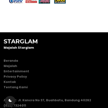
STARGLAM
Majalah Starglam
Beranda
Majalah
Entertainment
Privacy Policy
Kontak
Tentang Kami
Alamat: Jl. Kancra No 37, Buahbatu, Bandung 40262
(022) 7324011