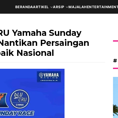
BERANDA
ARTIKEL
ARSIP
MAJALAH
ENTERTAINMEN
cRU Yamaha Sunday
 Nantikan Persaingan
aik Nasional
#