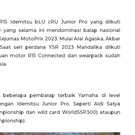
R15 Idemitsu bLU cRU Junior Pro yang diikuti
cer yang selama ini mendominasi balap nasional
Kejurnas MotoPrix 2023. Mulai Arai Agaska, Akbar
Saat seri perdana YSR 2023 Mandalika diikuti
cuan motor R15 Connected dan wearpack sudah
ia.
wa beberapa pembalap terbaik Yamaha di level
engan Idemitsu Junior Pro. Seperti Aldi Satya
pionship dan wild card WorldSSP300) ataupun
pionship).