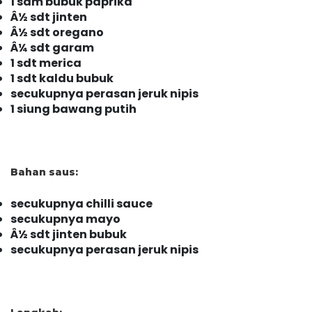
1 sdm bubuk paprika
Â½ sdt jinten
Â½ sdt oregano
Â¼ sdt garam
1 sdt merica
1 sdt kaldu bubuk
secukupnya perasan jeruk nipis
1 siung bawang putih
Bahan saus:
secukupnya chilli sauce
secukupnya mayo
Â½ sdt jinten bubuk
secukupnya perasan jeruk nipis