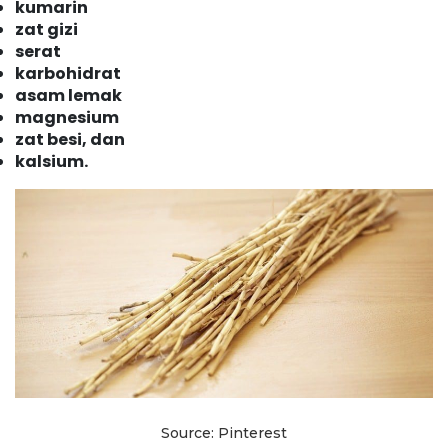
kumarin
zat gizi
serat
karbohidrat
asam lemak
magnesium
zat besi, dan
kalsium.
Source: Pinterest