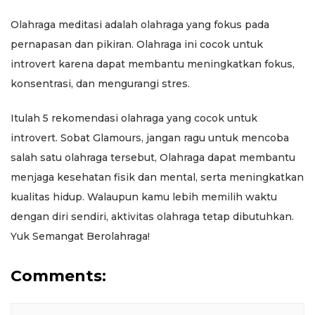
Olahraga meditasi adalah olahraga yang fokus pada
pernapasan dan pikiran. Olahraga ini cocok untuk
introvert karena dapat membantu meningkatkan fokus,
konsentrasi, dan mengurangi stres.
Itulah 5 rekomendasi olahraga yang cocok untuk
introvert. Sobat Glamours, jangan ragu untuk mencoba
salah satu olahraga tersebut, Olahraga dapat membantu
menjaga kesehatan fisik dan mental, serta meningkatkan
kualitas hidup. Walaupun kamu lebih memilih waktu
dengan diri sendiri, aktivitas olahraga tetap dibutuhkan.
Yuk Semangat Berolahraga!
Comments: