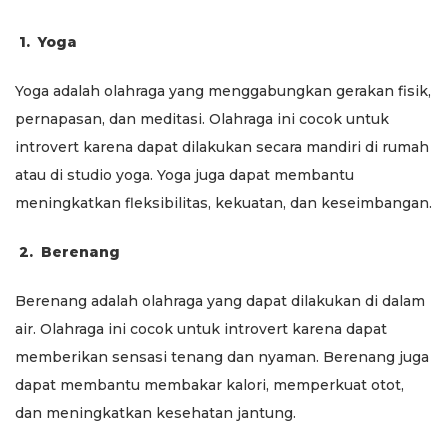
1.
Yoga
Yoga adalah olahraga yang menggabungkan gerakan fisik,
pernapasan, dan meditasi. Olahraga ini cocok untuk
introvert karena dapat dilakukan secara mandiri di rumah
atau di studio yoga. Yoga juga dapat membantu
meningkatkan fleksibilitas, kekuatan, dan keseimbangan.
2.
Berenang
Berenang adalah olahraga yang dapat dilakukan di dalam
air. Olahraga ini cocok untuk introvert karena dapat
memberikan sensasi tenang dan nyaman. Berenang juga
dapat membantu membakar kalori, memperkuat otot,
dan meningkatkan kesehatan jantung.