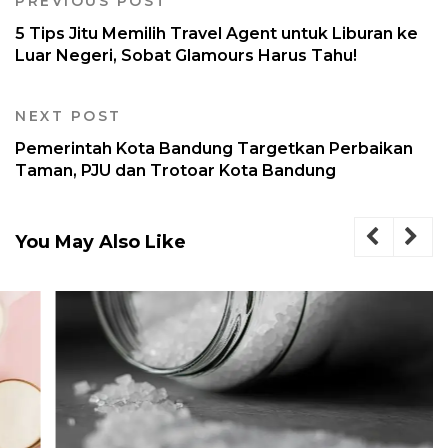
PREVIOUS POST
5 Tips Jitu Memilih Travel Agent untuk Liburan ke
Luar Negeri, Sobat Glamours Harus Tahu!
NEXT POST
Pemerintah Kota Bandung Targetkan Perbaikan
Taman, PJU dan Trotoar Kota Bandung
You May Also Like