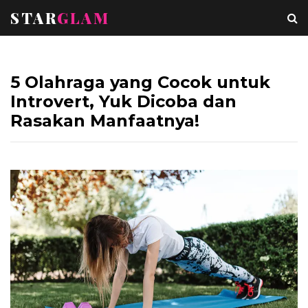
STAR
GLAM
5 Olahraga yang Cocok untuk
Introvert, Yuk Dicoba dan
Rasakan Manfaatnya!