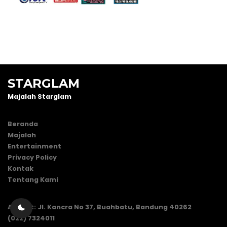
STARGLAM
Majalah Starglam
Beranda
Majalah
Entertainment
Privacy Policy
Kontak
Tentang Kami
Alamat: Jl. Kancra No 37, Buahbatu, Bandung 40262
(022) 7324011