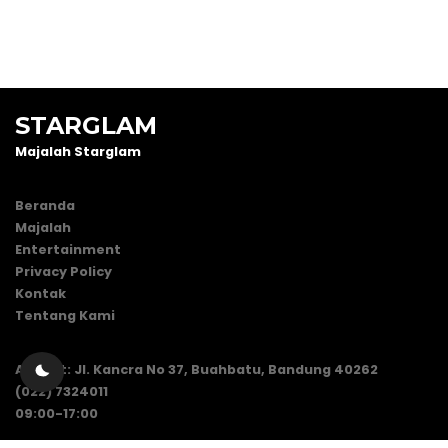
STARGLAM
Majalah Starglam
Beranda
Majalah
Entertainment
Privacy Policy
Kontak
Tentang Kami
Alamat: Jl. Kancra No 37, Buahbatu, Bandung 40262
(022) 7324011
09:00-17:00