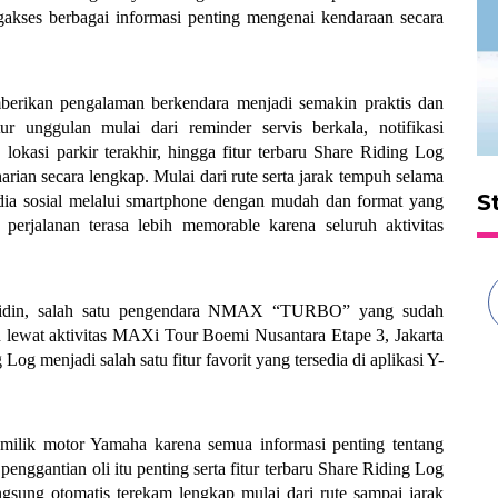
gakses berbagai informasi penting mengenai kendaraan secara 
erikan pengalaman berkendara menjadi semakin praktis dan 
r unggulan mulai dari reminder servis berkala, notifikasi 
lokasi parkir terakhir, hingga fitur terbaru Share Riding Log 
ian secara lengkap. Mulai dari rute serta jarak tempuh selama 
S
ia sosial melalui smartphone dengan mudah dan format yang 
 perjalanan terasa lebih memorable karena seluruh aktivitas 
 Abidin, salah satu pengendara NMAX “TURBO” yang sudah 
 lewat aktivitas MAXi Tour Boemi Nusantara Etape 3, Jakarta 
og menjadi salah satu fitur favorit yang tersedia di aplikasi Y-
milik motor Yamaha karena semua informasi penting tentang 
 penggantian oli itu penting serta fitur terbaru Share Riding Log 
angsung otomatis terekam lengkap mulai dari rute sampai jarak 