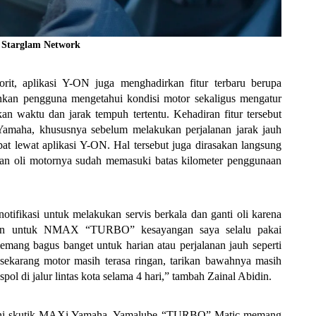
: Starglam Network
rit, aplikasi Y-ON juga menghadirkan fitur terbaru berupa 
kan pengguna mengetahui kondisi motor sekaligus mengatur 
an waktu dan jarak tempuh tertentu. Kehadiran fitur tersebut 
amaha, khususnya sebelum melakukan perjalanan jarak jauh 
at lewat aplikasi Y-ON. Hal tersebut juga dirasakan langsung 
ian oli motornya sudah memasuki batas kilometer penggunaan 
tifikasi untuk melakukan servis berkala dan ganti oli karena 
dan untuk NMAX “TURBO” kesayangan saya selalu pakai 
g bagus banget untuk harian atau perjalanan jauh seperti 
ekarang motor masih terasa ringan, tarikan bawahnya masih 
spol di jalur lintas kota selama 4 hari,” tambah Zainal Abidin.
uk lini skutik MAXi Yamaha, Yamalube “TURBO” Matic memang 