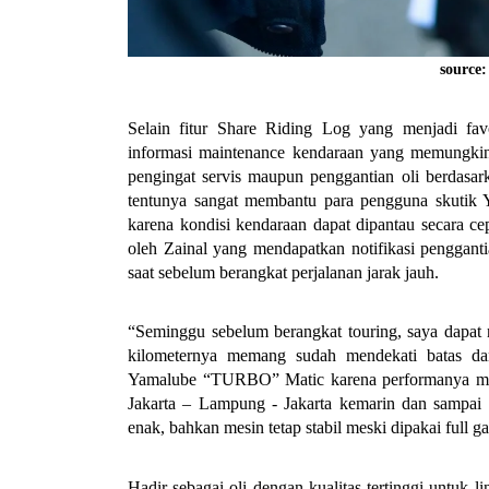
source
Selain fitur Share Riding Log yang menjadi favo
informasi maintenance kendaraan yang memungkin
pengingat servis maupun penggantian oli berdasark
tentunya sangat membantu para pengguna skutik Y
karena kondisi kendaraan dapat dipantau secara cep
oleh Zainal yang mendapatkan notifikasi penggant
saat sebelum berangkat perjalanan jarak jauh.
“Seminggu sebelum berangkat touring, saya dapat no
kilometernya memang sudah mendekati batas 
Yamalube “TURBO” Matic karena performanya meman
Jakarta – Lampung - Jakarta kemarin dan sampai s
enak, bahkan mesin tetap stabil meski dipakai full ga
Hadir sebagai oli dengan kualitas tertinggi unt