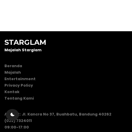
STARGLAM
Majalah Starglam
Beranda
Majalah
Entertainment
Privacy Policy
Kontak
Tentang Kami
Alamat: Jl. Kancra No 37, Buahbatu, Bandung 40262
(022) 7324011
09:00-17:00