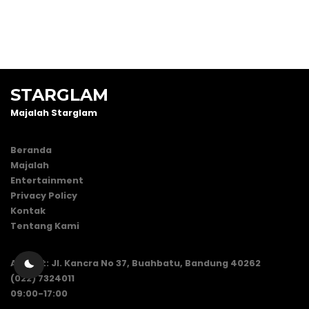
STARGLAM
Majalah Starglam
Beranda
Majalah
Entertainment
Privacy Policy
Kontak
Tentang Kami
Alamat: Jl. Kancra No 37, Buahbatu, Bandung 40262
(022) 7324011
09:00-17:00