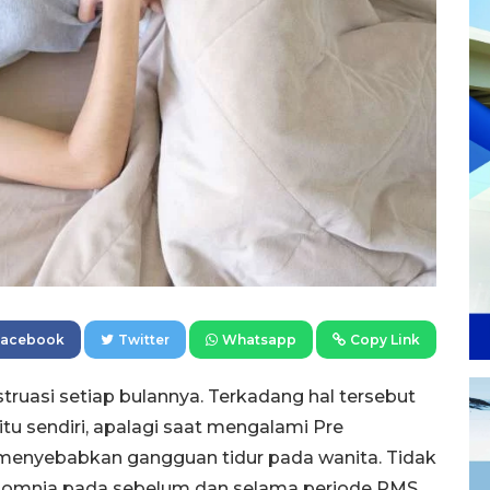
Facebook
Twitter
Whatsapp
Copy Link
ruasi setiap bulannya. Terkadang hal tersebut
tu sendiri, apalagi saat mengalami Pre
menyebabkan gangguan tidur pada wanita. Tidak
nsomnia pada sebelum dan selama periode PMS