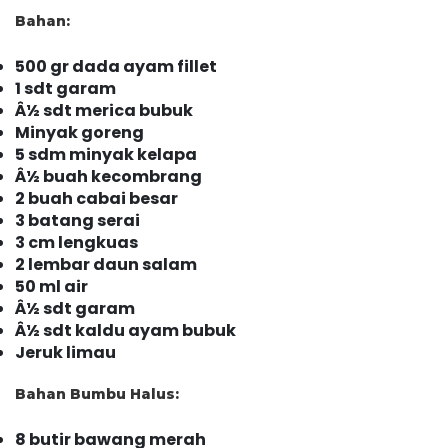
Bahan:
500 gr dada ayam fillet
1 sdt garam
Â½ sdt merica bubuk
Minyak goreng
5 sdm minyak kelapa
Â½ buah kecombrang
2 buah cabai besar
3 batang serai
3 cm lengkuas
2 lembar daun salam
50 ml air
Â½ sdt garam
Â½ sdt kaldu ayam bubuk
Jeruk limau
Bahan Bumbu Halus:
8 butir bawang merah