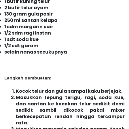
1 butir kuning telur
2 butir telur ayam
130 gram gula pasir
250 ml santan kelapa
1 sdm margarin cair
1/2 sdm ragi instan
1 sdt soda kue
1/2 sdt garam
selain nanas secukupnya
Langkah pembuatan:
Kocok telur dan gula sampai kaku berjejak.
Masukkan tepung terigu, ragi, soda kue,
dan santan ke kocokan telur sedikit demi
sedikit sambil dikocok pakai mixer
berkecepatan rendah hingga tercampur
rata.