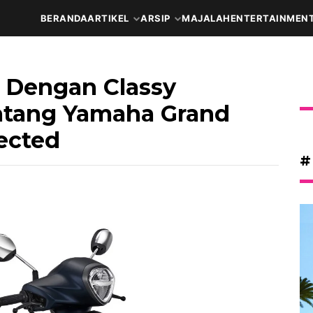
BERANDA
ARTIKEL
ARSIP
MAJALAH
ENTERTAINMEN
 Dengan Classy
atang Yamaha Grand
ected
#