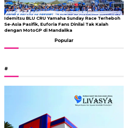
HNATA KEMBALI DENGAN RILISAN KEJUTAN
BERJUDUL “W.G.I.A”
Popular
#