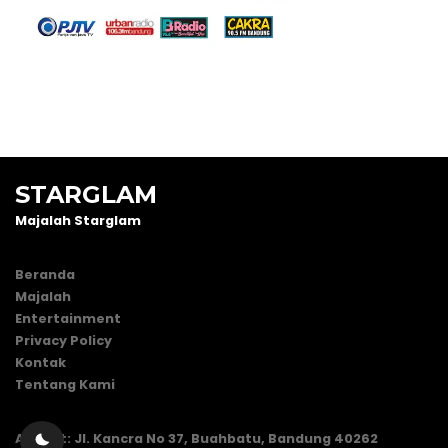
STARGLAM
Majalah Starglam
Beranda
Majalah
Entertainment
Privacy Policy
Kontak
Tentang Kami
Alamat: Jl. Kancra No 37, Buahbatu, Bandung 40262